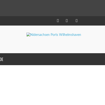
DE
AI
SEAJACKS HYDRA UND INNOVATION
3. JUNI 2015
GUT WAS LOS IM HAFEN 01. JUNI
AM HANNOVERKAI
2015
,
STEFAN DIEDRICH
17. MÄRZ 2015