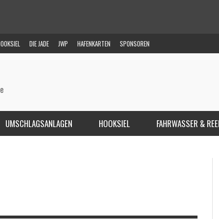
OOKSIEL
DIE JADE
JWP
HAFENKARTEN
SPONSOREN
de
UMSCHLAGSANLAGEN
HOOKSIEL
FAHRWASSER & REE
DESPINA & BRAVE TERN AM
INNOVATION AM HANNOVERK
VERKAI
,
STEFAN DIEDRICH
17. MÄRZ 2015
,
FAN DIEDRICH
25. MÄRZ 2015