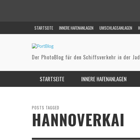
STARTSEITE
INNERE HAFENANLAGEN
UMSCHLAGSANLAGEN
H
Der PhotoBlog für den Schiffsverkehr in der Ja
STARTSEITE
INNERE HAFENANLAGEN
GROSSER HAFEN (BONTEKAI)
NWO (NORD-WEST OELLEITUNG)
FAHRWASSER
REEF 
ALTER VORHAFEN / FLUT- & PONTONHAFEN
NIEDERSACHSENBRÜCKE (RHENUS MIDGARD)
REEDE
POSTS TAGGED
HANNOVERKAI
HANNO
AUSRÜSTUNGSHAFEN
WRG (WILHELMSHAVENER
STE
RAFFINERIENGESELLSCHAFT)
NORDHAFEN
INEOS (VOSLAPPER GRODEN)