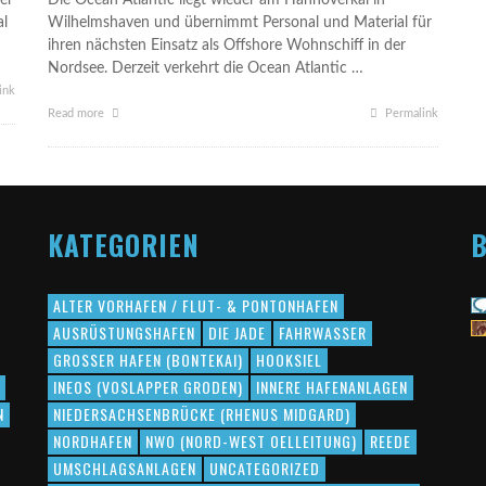
er
Die Ocean Atlantic liegt wieder am Hannoverkai in
al
Wilhelmshaven und übernimmt Personal und Material für
ihren nächsten Einsatz als Offshore Wohnschiff in der
Nordsee. Derzeit verkehrt die Ocean Atlantic …
ink
Read more
Permalink
KATEGORIEN
B
ALTER VORHAFEN / FLUT- & PONTONHAFEN
AUSRÜSTUNGSHAFEN
DIE JADE
FAHRWASSER
GROSSER HAFEN (BONTEKAI)
HOOKSIEL
INEOS (VOSLAPPER GRODEN)
INNERE HAFENANLAGEN
N
NIEDERSACHSENBRÜCKE (RHENUS MIDGARD)
NORDHAFEN
NWO (NORD-WEST OELLEITUNG)
REEDE
UMSCHLAGSANLAGEN
UNCATEGORIZED