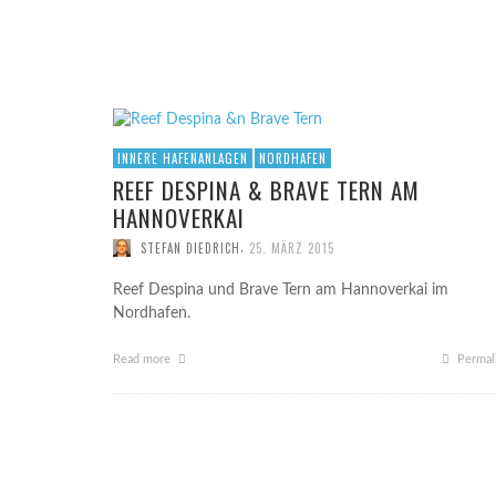
GUT W
GUT W
2015
2015
STE
STE
FORSCHUNGSSCHIFF BURCHANA VOR DER
HAFENEINFAHRT VON HOOKSIEL
,
UWE B.
18. SEPTEMBER 2014
INNERE HAFENANLAGEN
NORDHAFEN
REEF DESPINA & BRAVE TERN AM
HANNOVERKAI
,
STEFAN DIEDRICH
25. MÄRZ 2015
Reef Despina und Brave Tern am Hannoverkai im
Nordhafen.
Read more
Permal