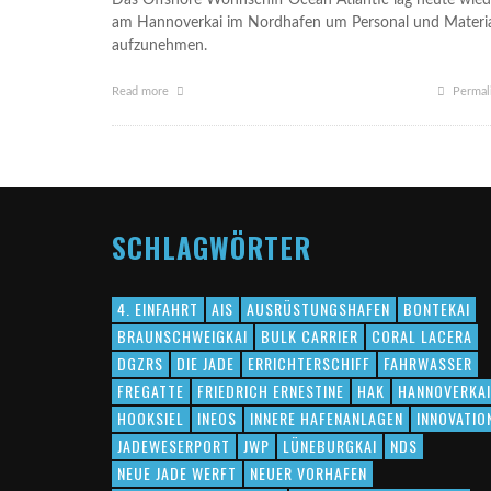
Das Offshore Wohnschiff Ocean Atlantic lag heute wied
am Hannoverkai im Nordhafen um Personal und Materi
aufzunehmen.
Read more
Permal
SCHLAGWÖRTER
4. EINFAHRT
AIS
AUSRÜSTUNGSHAFEN
BONTEKAI
BRAUNSCHWEIGKAI
BULK CARRIER
CORAL LACERA
DGZRS
DIE JADE
ERRICHTERSCHIFF
FAHRWASSER
FREGATTE
FRIEDRICH ERNESTINE
HAK
HANNOVERKAI
HOOKSIEL
INEOS
INNERE HAFENANLAGEN
INNOVATIO
JADEWESERPORT
JWP
LÜNEBURGKAI
NDS
NEUE JADE WERFT
NEUER VORHAFEN