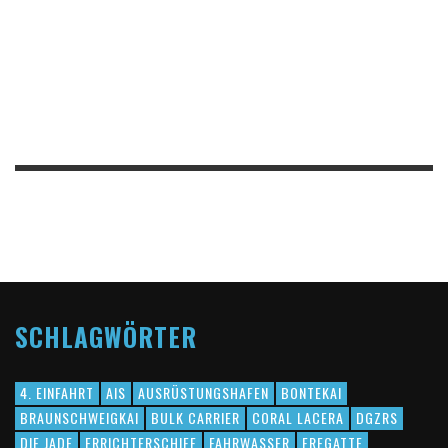
SCHLAGWÖRTER
4. EINFAHRT
AIS
AUSRÜSTUNGSHAFEN
BONTEKAI
BRAUNSCHWEIGKAI
BULK CARRIER
CORAL LACERA
DGZRS
DIE JADE
ERRICHTERSCHIFF
FAHRWASSER
FREGATTE