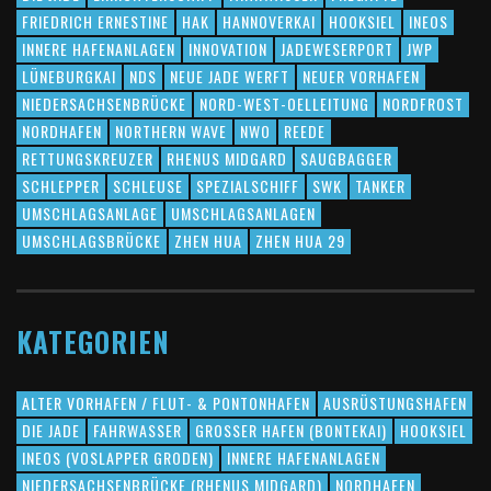
FRIEDRICH ERNESTINE
HAK
HANNOVERKAI
HOOKSIEL
INEOS
INNERE HAFENANLAGEN
INNOVATION
JADEWESERPORT
JWP
LÜNEBURGKAI
NDS
NEUE JADE WERFT
NEUER VORHAFEN
NIEDERSACHSENBRÜCKE
NORD-WEST-OELLEITUNG
NORDFROST
NORDHAFEN
NORTHERN WAVE
NWO
REEDE
RETTUNGSKREUZER
RHENUS MIDGARD
SAUGBAGGER
SCHLEPPER
SCHLEUSE
SPEZIALSCHIFF
SWK
TANKER
UMSCHLAGSANLAGE
UMSCHLAGSANLAGEN
UMSCHLAGSBRÜCKE
ZHEN HUA
ZHEN HUA 29
KATEGORIEN
ALTER VORHAFEN / FLUT- & PONTONHAFEN
AUSRÜSTUNGSHAFEN
DIE JADE
FAHRWASSER
GROSSER HAFEN (BONTEKAI)
HOOKSIEL
INEOS (VOSLAPPER GRODEN)
INNERE HAFENANLAGEN
NIEDERSACHSENBRÜCKE (RHENUS MIDGARD)
NORDHAFEN