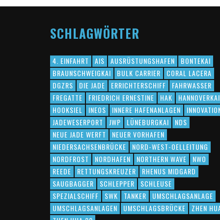
SCHLAGWÖRTER
4. EINFAHRT
AIS
AUSRÜSTUNGSHAFEN
BONTEKAI
BRAUNSCHWEIGKAI
BULK CARRIER
CORAL LACERA
DGZRS
DIE JADE
ERRICHTERSCHIFF
FAHRWASSER
FREGATTE
FRIEDRICH ERNESTINE
HAK
HANNOVERKAI
HOOKSIEL
INEOS
INNERE HAFENANLAGEN
INNOVATIO
JADEWESERPORT
JWP
LÜNEBURGKAI
NDS
NEUE JADE WERFT
NEUER VORHAFEN
NIEDERSACHSENBRÜCKE
NORD-WEST-OELLEITUNG
NORDFROST
NORDHAFEN
NORTHERN WAVE
NWO
REEDE
RETTUNGSKREUZER
RHENUS MIDGARD
SAUGBAGGER
SCHLEPPER
SCHLEUSE
SPEZIALSCHIFF
SWK
TANKER
UMSCHLAGSANLAGE
UMSCHLAGSANLAGEN
UMSCHLAGSBRÜCKE
ZHEN HU