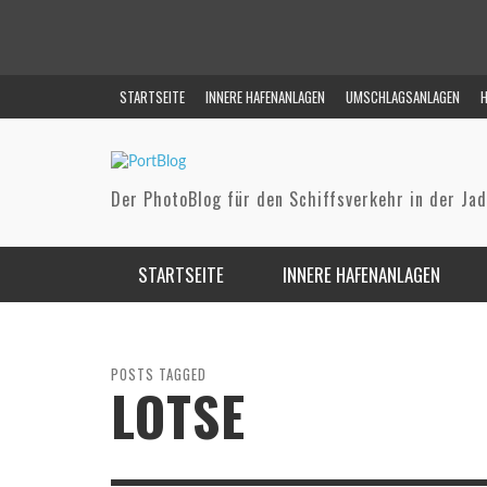
STARTSEITE
INNERE HAFENANLAGEN
UMSCHLAGSANLAGEN
H
Der PhotoBlog für den Schiffsverkehr in der Ja
STARTSEITE
INNERE HAFENANLAGEN
GROSSER HAFEN (BONTEKAI)
NWO (NORD-WEST OELLEITUNG)
FAHRWASSER
ALTER VORHAFEN / FLUT- & PONTONHAFEN
NIEDERSACHSENBRÜCKE (RHENUS MIDGARD)
REEDE
POSTS TAGGED
LOTSE
AUSRÜSTUNGSHAFEN
WRG (WILHELMSHAVENER
RAFFINERIENGESELLSCHAFT)
NORDHAFEN
INEOS (VOSLAPPER GRODEN)