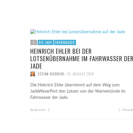
REEF 
GUT W
GUT W
HANNO
2015
2015
STE
STE
STE
FORSCHUNGSSCHIFF BURCHANA VOR DER
HAFENEINFAHRT VON HOOKSIEL
,
UWE B.
18. SEPTEMBER 2014
DIE JADE
FAHRWASSER
HEINRICH EHLER BEI DER
LOTSENÜBERNAHME IM FAHRWASSER DE
JADE
,
STEFAN DIEDRICH
23. AUGUST 2014
Die Heinrich Ehler übernimmt auf dem Weg zum
JadeWeserPort den Lotsen von der Warnemünde im
Fahrwasser der Jade.
Read more
Permal