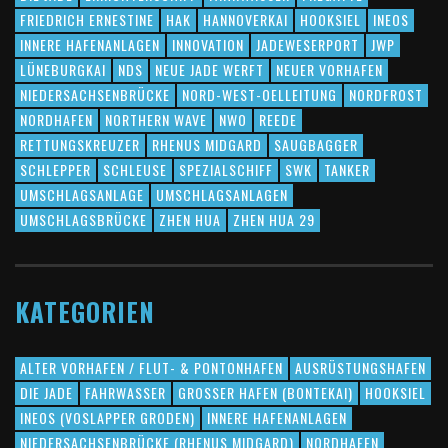
FRIEDRICH ERNESTINE
HAK
HANNOVERKAI
HOOKSIEL
INEOS
INNERE HAFENANLAGEN
INNOVATION
JADEWESERPORT
JWP
LÜNEBURGKAI
NDS
NEUE JADE WERFT
NEUER VORHAFEN
NIEDERSACHSENBRÜCKE
NORD-WEST-OELLEITUNG
NORDFROST
NORDHAFEN
NORTHERN WAVE
NWO
REEDE
RETTUNGSKREUZER
RHENUS MIDGARD
SAUGBAGGER
SCHLEPPER
SCHLEUSE
SPEZIALSCHIFF
SWK
TANKER
UMSCHLAGSANLAGE
UMSCHLAGSANLAGEN
UMSCHLAGSBRÜCKE
ZHEN HUA
ZHEN HUA 29
KATEGORIEN
ALTER VORHAFEN / FLUT- & PONTONHAFEN
AUSRÜSTUNGSHAFEN
DIE JADE
FAHRWASSER
GROSSER HAFEN (BONTEKAI)
HOOKSIEL
INEOS (VOSLAPPER GRODEN)
INNERE HAFENANLAGEN
NIEDERSACHSENBRÜCKE (RHENUS MIDGARD)
NORDHAFEN