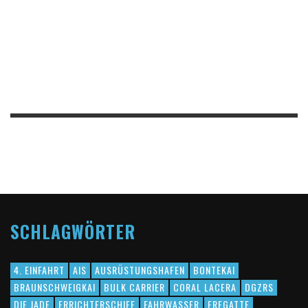
SCHLAGWÖRTER
4. EINFAHRT
AIS
AUSRÜSTUNGSHAFEN
BONTEKAI
BRAUNSCHWEIGKAI
BULK CARRIER
CORAL LACERA
DGZRS
DIE JADE
ERRICHTERSCHIFF
FAHRWASSER
FREGATTE