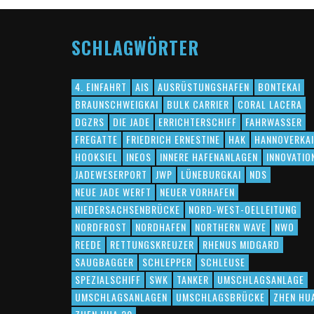
SCHLAGWÖRTER
4. EINFAHRT
AIS
AUSRÜSTUNGSHAFEN
BONTEKAI
BRAUNSCHWEIGKAI
BULK CARRIER
CORAL LACERA
DGZRS
DIE JADE
ERRICHTERSCHIFF
FAHRWASSER
FREGATTE
FRIEDRICH ERNESTINE
HAK
HANNOVERKAI
HOOKSIEL
INEOS
INNERE HAFENANLAGEN
INNOVATIO
JADEWESERPORT
JWP
LÜNEBURGKAI
NDS
NEUE JADE WERFT
NEUER VORHAFEN
NIEDERSACHSENBRÜCKE
NORD-WEST-OELLEITUNG
NORDFROST
NORDHAFEN
NORTHERN WAVE
NWO
REEDE
RETTUNGSKREUZER
RHENUS MIDGARD
SAUGBAGGER
SCHLEPPER
SCHLEUSE
SPEZIALSCHIFF
SWK
TANKER
UMSCHLAGSANLAGE
UMSCHLAGSANLAGEN
UMSCHLAGSBRÜCKE
ZHEN HU