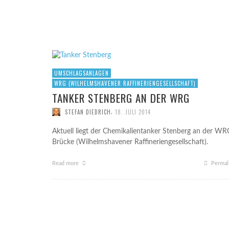
REEF 
GUT W
GUT W
HANNO
2015
2015
STE
STE
STE
FORSCHUNGSSCHIFF BURCHANA VOR DER
HAFENEINFAHRT VON HOOKSIEL
,
UWE B.
18. SEPTEMBER 2014
UMSCHLAGSANLAGEN
WRG (WILHELMSHAVENER RAFFINERIENGESELLSCHAFT)
TANKER STENBERG AN DER WRG
,
STEFAN DIEDRICH
18. JULI 2014
Aktuell liegt der Chemikalientanker Stenberg an der WR
Brücke (Wilhelmshavener Raffineriengesellschaft).
Read more
Permal