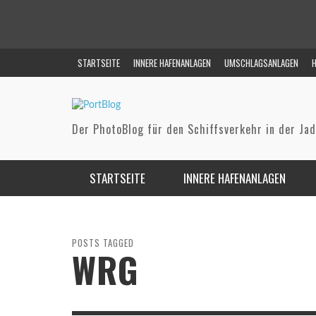
STARTSEITE
INNERE HAFENANLAGEN
UMSCHLAGSANLAGEN
H
Der PhotoBlog für den Schiffsverkehr in der Ja
STARTSEITE
INNERE HAFENANLAGEN
GROSSER HAFEN (BONTEKAI)
NWO (NORD-WEST OELLEITUNG)
FAHRWASSER
ALTER VORHAFEN / FLUT- & PONTONHAFEN
NIEDERSACHSENBRÜCKE (RHENUS MIDGARD)
REEDE
POSTS TAGGED
WRG
AUSRÜSTUNGSHAFEN
WRG (WILHELMSHAVENER
RAFFINERIENGESELLSCHAFT)
NORDHAFEN
INEOS (VOSLAPPER GRODEN)