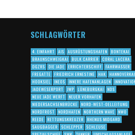
SCHLAGWÖRTER
4. EINFAHRT
AIS
AUSRÜSTUNGSHAFEN
BONTEKAI
BRAUNSCHWEIGKAI
BULK CARRIER
CORAL LACERA
DGZRS
DIE JADE
ERRICHTERSCHIFF
FAHRWASSER
FREGATTE
FRIEDRICH ERNESTINE
HAK
HANNOVERKAI
HOOKSIEL
INEOS
INNERE HAFENANLAGEN
INNOVATIO
JADEWESERPORT
JWP
LÜNEBURGKAI
NDS
NEUE JADE WERFT
NEUER VORHAFEN
NIEDERSACHSENBRÜCKE
NORD-WEST-OELLEITUNG
NORDFROST
NORDHAFEN
NORTHERN WAVE
NWO
REEDE
RETTUNGSKREUZER
RHENUS MIDGARD
SAUGBAGGER
SCHLEPPER
SCHLEUSE
SPEZIALSCHIFF
SWK
TANKER
UMSCHLAGSANLAGE