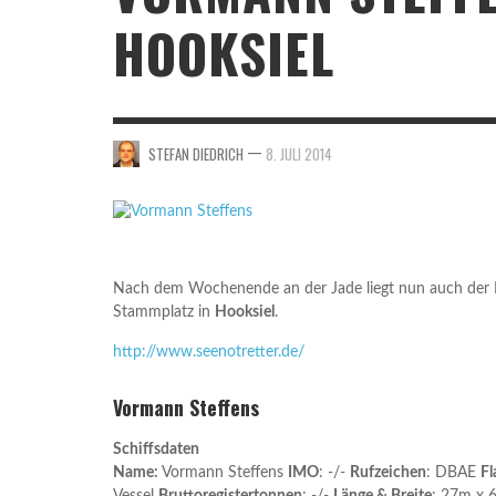
HANNO
2015
2015
HOOKSIEL
STE
STE
STE
—
STEFAN DIEDRICH
8. JULI 2014
Nach dem Wochenende an der Jade liegt nun auch der
Stammplatz in
Hooksiel
.
http://www.seenotretter.de/
Vormann Steffens
Schiffsdaten
Name:
Vormann Steffens
IMO
: -/-
Rufzeichen
: DBAE
Fl