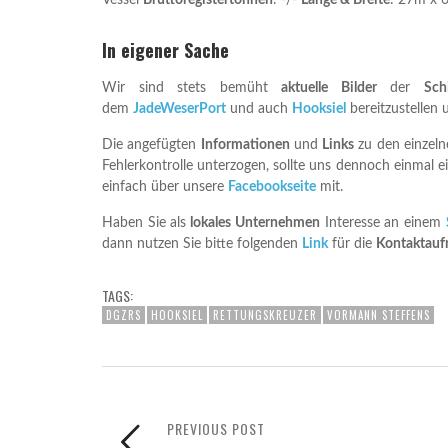
Vessel
Bruttoregistertonnen
: -/-
Länge & Breite
: 27m x 
In eigener Sache
Wir sind stets bemüht
aktuelle Bilder
der
Sch
dem
JadeWeserPort
und auch
Hooksiel
bereitzustellen 
Die angefügten
Informationen
und
Links
zu den einzel
Fehlerkontrolle unterzogen, sollte uns dennoch einmal e
einfach über unsere
Facebookseite
mit.
Haben Sie als
lokales Unternehmen
Interesse an einem
dann nutzen Sie bitte folgenden
Link
für die
Kontaktau
TAGS:
DGZRS
HOOKSIEL
RETTUNGSKREUZER
VORMANN STEFFENS
PREVIOUS POST