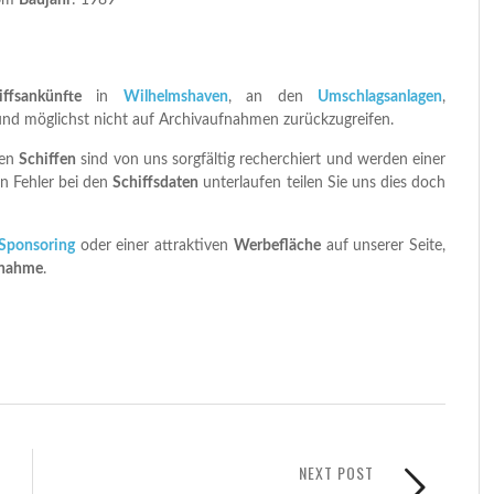
6m
Baujahr
: 1989
iffsankünfte
in
Wilhelmshaven
, an den
Umschlagsanlagen
,
und möglichst nicht auf Archivaufnahmen zurückzugreifen.
nen
Schiffen
sind von uns sorgfältig recherchiert und werden einer
in Fehler bei den
Schiffsdaten
unterlaufen teilen Sie uns dies doch
Sponsoring
oder einer attraktiven
Werbefläche
auf unserer Seite,
fnahme
.
NEXT POST