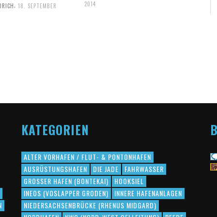
2014
,
DRICH
18. SEPTEMBER
KATEGORIEN
B
ALTER VORHAFEN / FLUT- & PONTONHAFEN
AUSRÜSTUNGSHAFEN
DIE JADE
FAHRWASSER
GROSSER HAFEN (BONTEKAI)
HOOKSIEL
INEOS (VOSLAPPER GRODEN)
INNERE HAFENANLAGEN
N
NIEDERSACHSENBRÜCKE (RHENUS MIDGARD)