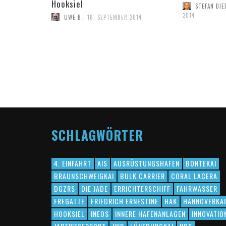
Hooksiel
STEFAN DIE
2014
,
UWE B.
18. SEPTEMBER 2014
SCHLAGWÖRTER
4. EINFAHRT
AIS
AUSRÜSTUNGSHAFEN
BONTEKAI
BRAUNSCHWEIGKAI
BULK CARRIER
CORAL LACERA
DGZRS
DIE JADE
ERRICHTERSCHIFF
FAHRWASSER
FREGATTE
FRIEDRICH ERNESTINE
HAK
HANNOVERKAI
HOOKSIEL
INEOS
INNERE HAFENANLAGEN
INNOVATIO