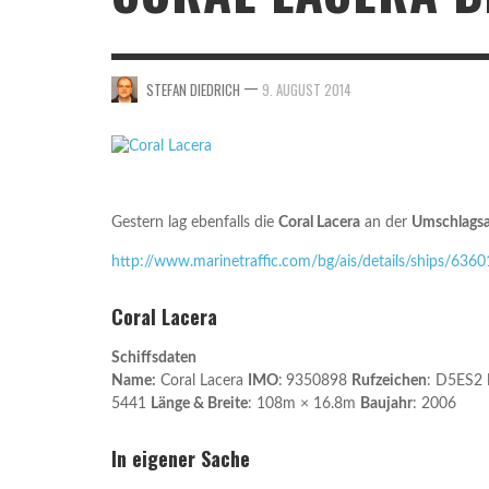
HANNO
STE
FORSCHUNGSSCHIFF BURCHANA VOR DER
HAFENEINFAHRT VON HOOKSIEL
—
STEFAN DIEDRICH
9. AUGUST 2014
,
UWE B.
18. SEPTEMBER 2014
Gestern lag ebenfalls die
Coral Lacera
an der
Umschlagsa
http://www.marinetraffic.com/bg/ais/details/ships/6
Coral Lacera
Schiffsdaten
Name:
Coral Lacera
IMO
:
9350898
Rufzeichen
: D5ES2
5441
Länge & Breite
: 108m × 16.8m
Baujahr
: 2006
In eigener Sache