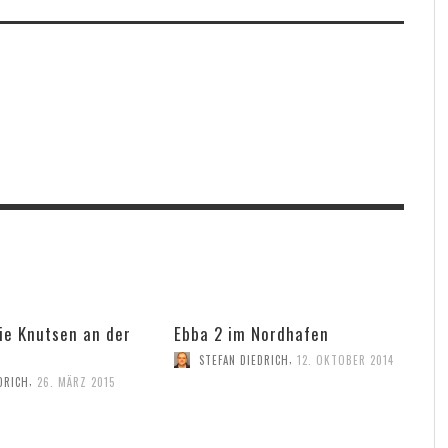
ie Knutsen an der
Ebba 2 im Nordhafen
,
STEFAN DIEDRICH
12. OKTOBER 2014
,
DRICH
26. MÄRZ 2015