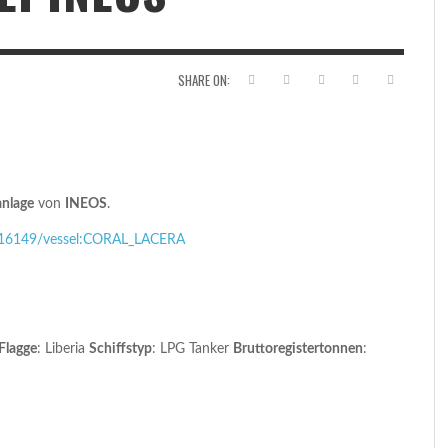
INNOVATION AM HANNOVERK
VERKAI
,
STEFAN DIEDRICH
26. MÄRZ 2015
,
STEFAN DIEDRICH
17. MÄRZ 2015
,
FAN DIEDRICH
25. MÄRZ 2015
MECKI AM STAMMLIEGEPLATZ IN HOOKSIEL
KÜ
,
SHARE ON:
STEFAN DIEDRICH
18. SEPTEMBER 2014
nlage
von
INEOS
.
36016149/vessel:CORAL_LACERA
Flagge
: Liberia
Schiffstyp
: LPG Tanker
Bruttoregistertonnen
: