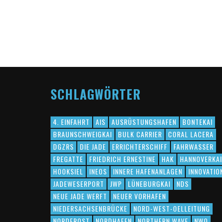
SCHLAGWÖRTER
4. EINFAHRT
AIS
AUSRÜSTUNGSHAFEN
BONTEKAI
BRAUNSCHWEIGKAI
BULK CARRIER
CORAL LACERA
DGZRS
DIE JADE
ERRICHTERSCHIFF
FAHRWASSER
FREGATTE
FRIEDRICH ERNESTINE
HAK
HANNOVERKAI
HOOKSIEL
INEOS
INNERE HAFENANLAGEN
INNOVATIO
JADEWESERPORT
JWP
LÜNEBURGKAI
NDS
NEUE JADE WERFT
NEUER VORHAFEN
NIEDERSACHSENBRÜCKE
NORD-WEST-OELLEITUNG
NORDFROST
NORDHAFEN
NORTHERN WAVE
NWO