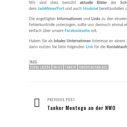
Wir sind stets bemüht
aktuelle Bilder
der
Sch
dem
JadeWeserPort
und auch
Hooksiel
bereitzustellen 
Die angefügten
Informationen
und
Links
zu den einzel
Fehlerkontrolle unterzogen, sollte uns dennoch einmal e
einfach über unsere
Facebookseite
mit.
Haben Sie als
lokales Unternehmen
Interesse an einem
dann nutzen Sie bitte folgenden
Link
für die
Kontaktau
TAGS:
CORAL LACERA
INEOS
TANKER
UMSCHLAGSANLAGE
PREVIOUS POST
Tanker Montego an der NWO