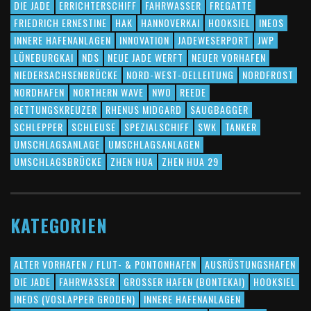
DIE JADE
ERRICHTERSCHIFF
FAHRWASSER
FREGATTE
FRIEDRICH ERNESTINE
HAK
HANNOVERKAI
HOOKSIEL
INEOS
INNERE HAFENANLAGEN
INNOVATION
JADEWESERPORT
JWP
LÜNEBURGKAI
NDS
NEUE JADE WERFT
NEUER VORHAFEN
NIEDERSACHSENBRÜCKE
NORD-WEST-OELLEITUNG
NORDFROST
NORDHAFEN
NORTHERN WAVE
NWO
REEDE
RETTUNGSKREUZER
RHENUS MIDGARD
SAUGBAGGER
SCHLEPPER
SCHLEUSE
SPEZIALSCHIFF
SWK
TANKER
UMSCHLAGSANLAGE
UMSCHLAGSANLAGEN
UMSCHLAGSBRÜCKE
ZHEN HUA
ZHEN HUA 29
KATEGORIEN
ALTER VORHAFEN / FLUT- & PONTONHAFEN
AUSRÜSTUNGSHAFEN
DIE JADE
FAHRWASSER
GROSSER HAFEN (BONTEKAI)
HOOKSIEL
INEOS (VOSLAPPER GRODEN)
INNERE HAFENANLAGEN