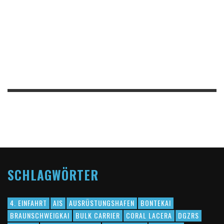
SCHLAGWÖRTER
4. EINFAHRT
AIS
AUSRÜSTUNGSHAFEN
BONTEKAI
BRAUNSCHWEIGKAI
BULK CARRIER
CORAL LACERA
DGZRS