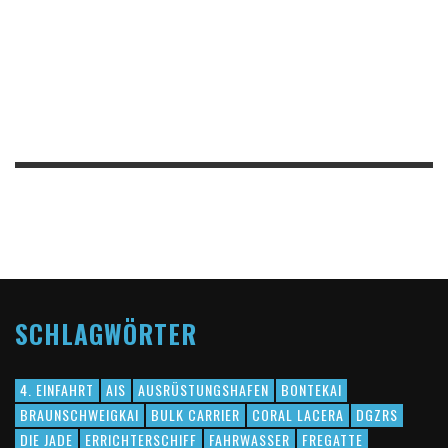
SCHLAGWÖRTER
4. EINFAHRT
AIS
AUSRÜSTUNGSHAFEN
BONTEKAI
BRAUNSCHWEIGKAI
BULK CARRIER
CORAL LACERA
DGZRS
DIE JADE
ERRICHTERSCHIFF
FAHRWASSER
FREGATTE