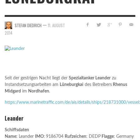
—
STEFAN DIEDRICH
11. AUGUST
2014
Seit der gestrigen Nacht liegt der
Spezialtanker Leander
zu
Instandsetzungsarbeiten am
Lüneburgkai
des Betreibers
Rhenus
Midgard
im
Nordhafen
.
https://www.marinetraffic.com/de/ais/details/ships/218731000/vess
Leander
Schiffsdaten
Name:
Leander
IMO
:
9186704
Rufzeichen
: DEDP
Flagge
: Germany