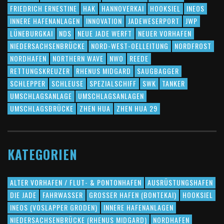
FRIEDRICH ERNESTINE
HAK
HANNOVERKAI
HOOKSIEL
INEOS
INNERE HAFENANLAGEN
INNOVATION
JADEWESERPORT
JWP
LÜNEBURGKAI
NDS
NEUE JADE WERFT
NEUER VORHAFEN
NIEDERSACHSENBRÜCKE
NORD-WEST-OELLEITUNG
NORDFROST
NORDHAFEN
NORTHERN WAVE
NWO
REEDE
RETTUNGSKREUZER
RHENUS MIDGARD
SAUGBAGGER
SCHLEPPER
SCHLEUSE
SPEZIALSCHIFF
SWK
TANKER
UMSCHLAGSANLAGE
UMSCHLAGSANLAGEN
UMSCHLAGSBRÜCKE
ZHEN HUA
ZHEN HUA 29
KATEGORIEN
ALTER VORHAFEN / FLUT- & PONTONHAFEN
AUSRÜSTUNGSHAFEN
DIE JADE
FAHRWASSER
GROSSER HAFEN (BONTEKAI)
HOOKSIEL
INEOS (VOSLAPPER GRODEN)
INNERE HAFENANLAGEN
NIEDERSACHSENBRÜCKE (RHENUS MIDGARD)
NORDHAFEN