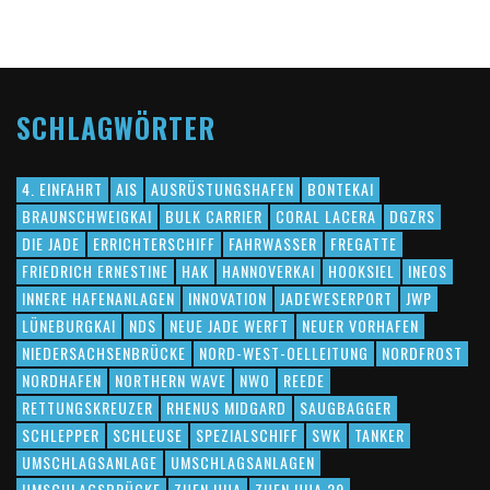
SCHLAGWÖRTER
4. EINFAHRT
AIS
AUSRÜSTUNGSHAFEN
BONTEKAI
BRAUNSCHWEIGKAI
BULK CARRIER
CORAL LACERA
DGZRS
DIE JADE
ERRICHTERSCHIFF
FAHRWASSER
FREGATTE
FRIEDRICH ERNESTINE
HAK
HANNOVERKAI
HOOKSIEL
INEOS
INNERE HAFENANLAGEN
INNOVATION
JADEWESERPORT
JWP
LÜNEBURGKAI
NDS
NEUE JADE WERFT
NEUER VORHAFEN
NIEDERSACHSENBRÜCKE
NORD-WEST-OELLEITUNG
NORDFROST
NORDHAFEN
NORTHERN WAVE
NWO
REEDE
RETTUNGSKREUZER
RHENUS MIDGARD
SAUGBAGGER
SCHLEPPER
SCHLEUSE
SPEZIALSCHIFF
SWK
TANKER
UMSCHLAGSANLAGE
UMSCHLAGSANLAGEN
UMSCHLAGSBRÜCKE
ZHEN HUA
ZHEN HUA 29