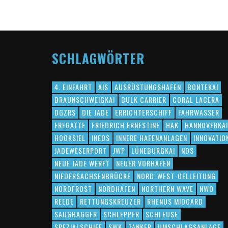
SCHLAGWÖRTER
4. EINFAHRT
AIS
AUSRÜSTUNGSHAFEN
BONTEKAI
BRAUNSCHWEIGKAI
BULK CARRIER
CORAL LACERA
DGZRS
DIE JADE
ERRICHTERSCHIFF
FAHRWASSER
FREGATTE
FRIEDRICH ERNESTINE
HAK
HANNOVERKAI
HOOKSIEL
INEOS
INNERE HAFENANLAGEN
INNOVATIO
JADEWESERPORT
JWP
LÜNEBURGKAI
NDS
NEUE JADE WERFT
NEUER VORHAFEN
NIEDERSACHSENBRÜCKE
NORD-WEST-OELLEITUNG
NORDFROST
NORDHAFEN
NORTHERN WAVE
NWO
REEDE
RETTUNGSKREUZER
RHENUS MIDGARD
SAUGBAGGER
SCHLEPPER
SCHLEUSE
SPEZIALSCHIFF
SWK
TANKER
UMSCHLAGSANLAGE