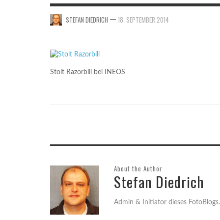
HANNO
2015
2015
—
STEFAN DIEDRICH
18. SEPTEMBER 2014
STE
STE
STE
FORSCHUNGSSCHIFF BURCHANA VOR DER
HAFENEINFAHRT VON HOOKSIEL
,
UWE B.
18. SEPTEMBER 2014
Stolt Razorbill bei INEOS
About the Author
Stefan Diedrich
Admin & Initiator dieses FotoBlogs.